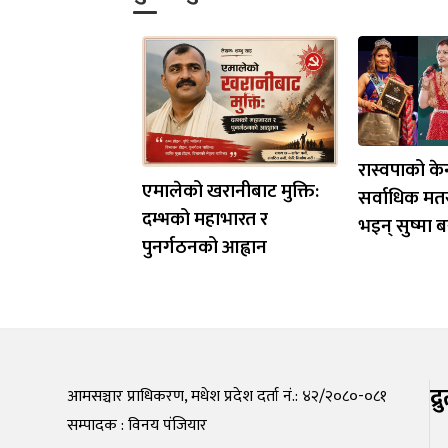
रास्वपाको केन
एमालेको खरानीबाट मुक्ति:
सर्वाधिक मत
दम्भको महाभारत र
भइन् सुष्मा ब
पुनर्गठनको आह्वान
द्
आमसञ्चार प्राधिकरण, मधेश प्रदेश दर्ता नं.: ४२/२०८०-०८१
सम्पादक : विनय पंजियार