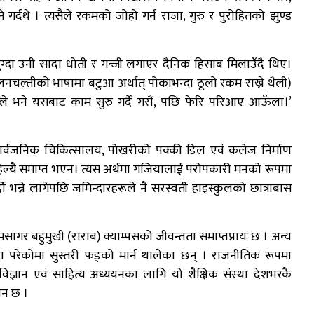
्दथे । त्यसैले रकमको जोहो गर्न राजा, गुरु र पुरोहितको झुण्ड
 पुग्दा उनी सादा धोती र गन्जी लगाएर दैनिक हिसाब मिलाउँदै थिए।
लनचल्तीको भाषामा बटुआ अर्थात् पोकाभन्दा ठूलो रकम राख्ने थैली)
ूले भने यसबाट काम सुरु गर्दै गरौं, पछि फेरि परिआए आऊँला।’
 सार्वजनिक चिकित्सालय, पोखरीको पक्की डिल एवं कलेज निर्माण
 कहिल्यै समाप्त भएन। त्यस अर्थमा गजियालाई परोपकारी मनको रूपमा
ाे भन्ने लागेपछि जमिन्दारहरूले नै सरस्वती हाइस्कुलको छात्राबास
ागर बहुमुखी (राराब) क्याम्पसको जीवन्तता समाप्तप्रायः छ । अन्य
थला परेकोमा सुस्तरी फड्को मार्न थालेका छन् । राजनीतिक रूपमा
विज्ञान एवं साहित्य अध्ययनका लागि यो शैक्षिक संस्था देशभरकै
ान छ ।