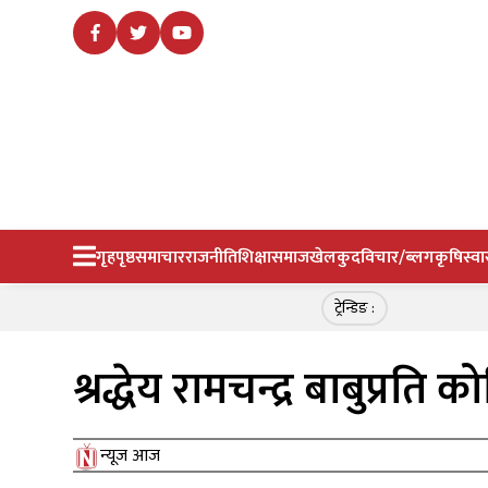
गृहपृष्ठ
समाचार
राजनीति
शिक्षा
समाज
खेलकुद
विचार/ब्लग
कृषि
स्वा
ट्रेन्डिङ :
श्रद्धेय रामचन्द्र बाबुप्रति
न्यूज आज