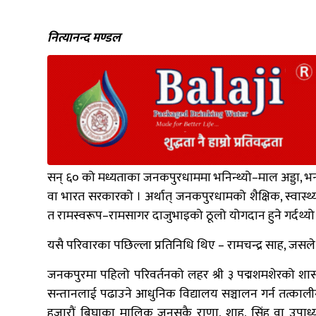
नित्यानन्द मण्डल
सन् ६० को मध्यताका जनकपुरधाममा भनिन्थ्यो–माल अड्डा, भन्स
वा भारत सरकारको । अर्थात् जनकपुरधामको शैक्षिक, स्वास्
त रामस्वरूप–रामसागर दाजुभाइको ठूलो योगदान हुने गर्दथ्यो
यसै परिवारका पछिल्ला प्रतिनिधि थिए – रामचन्द्र साह, जस
जनकपुरमा पहिलो परिवर्तनको लहर श्री ३ पद्मशमशेरको शास
सन्तानलाई पढाउने आधुनिक विद्यालय सञ्चालन गर्न तत्काली
हजारौं बिघाका मालिक जुनसुकै राणा, शाह, सिंह वा उपाध्य