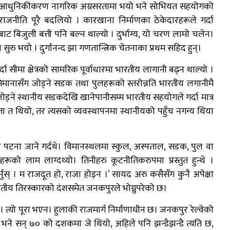
ो आधुनिकीकरण नागरिक अग्रसरतामा भयो भने सोभियत सहयोगको
जनीति पूरै बदलियो । कारखाना निर्माणका ठेकेदारहरूले गर्दा
रबाट बिजुली बत्ती पनि बल्न थाल्यो । दुर्भाग्य, यो चरण लामो चलेन।
सुरु भयो । दुर्गानन्द झा गणतान्त्रिक चेतनाका प्रथम सहिद हुन्।
ा सीमा क्षेत्रको सामरिक पूर्वाधारमा भारतीय लागानी बढ्न थाल्यो ।
रिय सिमानासँग जोड्ने सडक तथा पुलहरूको स्तरोन्नति भारतीय लगानीमै
जोड्ने स्थानीय सडकदेखि खानेपानीसम्म भारतीय सहयोगले गर्दा मात्र
 त थियो, तर त्यसको व्यवस्थापनमा स्थानीयको पहुँच नगन्य थिया
पटना जाने गर्दथे। विमानस्थलमा स्कुल, अस्पताल, सडक, पुल वा
ाहरूको लाम लाग्दथ्यो। तिनीहरु कूटनीतिकरुपमा प्रस्तुत हुन्थे ।
ुस् । म राजदूत हो, राजा होइन ।’ सायद अरु कसैसँग कुनै अपेक्षा
तीय तिरस्कारको दंशसमेत जनकपुरले भोग्नुपरेको छ।
 त्यो पूरा भएन। हुलाकी राजमार्ग निर्माणाधीन छ। जनकपुर रेल्वेको
भने सन् ७० को दशकमा जे थियो, अहिले पनि झन्डैझन्डै त्यति छ,