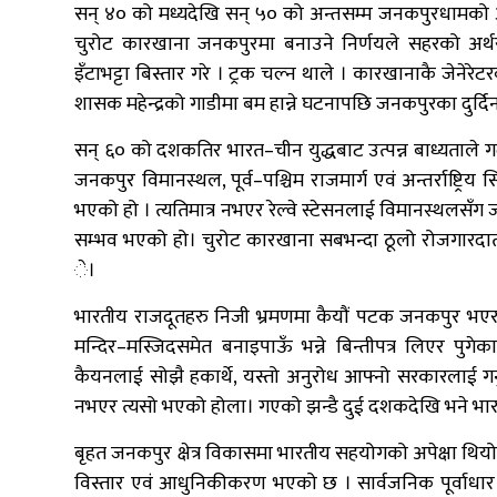
सन् ४० को मध्यदेखि सन् ५० को अन्तसम्म जनकपुरधामक
चुरोट कारखाना जनकपुरमा बनाउने निर्णयले सहरको अर्थरा
इँटाभट्टा बिस्तार गरे । ट्रक चल्न थाले । कारखानाकै जेनेरेट
शासक महेन्द्रको गाडीमा बम हान्ने घटनापछि जनकपुरका दुर्दिन 
सन् ६० को दशकतिर भारत–चीन युद्धबाट उत्पन्न बाध्यताले गर्द
जनकपुर विमानस्थल, पूर्व–पश्चिम राजमार्ग एवं अन्तर्राष्ट्
भएको हो । त्यतिमात्र नभएर रेल्वे स्टेसनलाई विमानस्थलसँग 
सम्भव भएको हो। चुरोट कारखाना सबभन्दा ठूलो रोजगारदाता
े।
भारतीय राजदूतहरु निजी भ्रमणमा कैयौं पटक जनकपुर भएर 
मन्दिर–मस्जिदसमेत बनाइपाऊँ भन्ने बिन्तीपत्र लिएर पुगेक
कैयनलाई सोझै हकार्थे, यस्तो अनुरोध आफ्नो सरकारलाई गर्न
नभएर त्यसो भएको होला। गएको झन्डै दुई दशकदेखि भने भार
बृहत जनकपुर क्षेत्र विकासमा भारतीय सहयोगको अपेक्षा थियो।
विस्तार एवं आधुनिकीकरण भएको छ । सार्वजनिक पूर्वाधार 