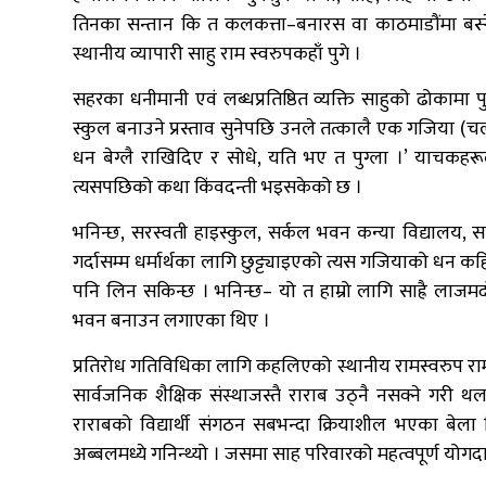
तिनका सन्तान कि त कलकत्ता–बनारस वा काठमाडौंमा बस्ने गर
स्थानीय व्यापारी साहु राम स्वरुपकहाँ पुगे ।
सहरका धनीमानी एवं लब्धप्रतिष्ठित व्यक्ति साहुको ढोकामा
स्कुल बनाउने प्रस्ताव सुनेपछि उनले तत्कालै एक गजिया (च
धन बेग्लै राखिदिए र सोधे, यति भए त पुग्ला ।’ याचकहर
त्यसपछिको कथा किंवदन्ती भइसकेको छ ।
भनिन्छ, सरस्वती हाइस्कुल, सर्कल भवन कन्या विद्यालय,
गर्दासम्म धर्मार्थका लागि छुट्ट्याइएको त्यस गजियाको धन
पनि लिन सकिन्छ । भनिन्छ– यो त हाम्रो लागि साह्रै लाजमर्द
भवन बनाउन लगाएका थिए ।
प्रतिरोध गतिविधिका लागि कहलिएको स्थानीय रामस्वरुप रामस
सार्वजनिक शैक्षिक संस्थाजस्तै राराब उठ्नै नसक्ने गरी 
राराबको विद्यार्थी संगठन सबभन्दा क्रियाशील भएका बेला 
अब्बलमध्ये गनिन्थ्यो । जसमा साह परिवारको महत्वपूर्ण योगद