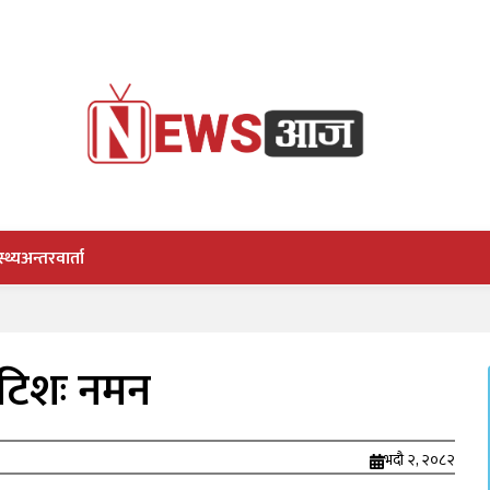
स्थ्य
अन्तरवार्ता
 कोटिशः नमन
भदौ २, २०८२