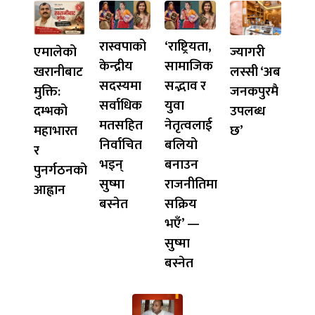
रास्वपाको
‘राष्ट्रियता,
एमालेको
ज्यागरी
केन्द्रीय
सामाजिक
खरानीबाट
लस्सी ‘अब
सदस्यमा
सद्भाव र
मुक्ति:
जनकपुरमै
सर्वाधिक
युवा
दम्भको
उपलब्ध
मतसहित
नेतृत्वलाई
महाभारत
छ’
निर्वाचित
बलियो
र
भइन्
बनाउन
पुनर्गठनको
सुष्मा
राजनीतिमा
आह्वान
बस्नेत
सक्रिय
भएँ’ —
सुष्मा
बस्नेत