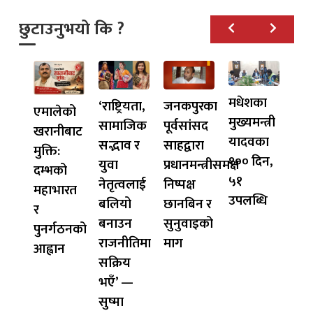
छुटाउनुभयो कि ?
मधेशका
‘राष्ट्रियता,
जनकपुरका
एमालेको
मुख्यमन्त्री
सामाजिक
पूर्वसांसद
खरानीबाट
यादवका
सद्भाव र
साहद्वारा
मुक्ति:
१०० दिन,
युवा
प्रधानमन्त्रीसमक्ष
दम्भको
५१
नेतृत्वलाई
निष्पक्ष
महाभारत
उपलब्धि
बलियो
छानबिन र
र
बनाउन
सुनुवाइको
पुनर्गठनको
राजनीतिमा
माग
आह्वान
सक्रिय
भएँ’ —
सुष्मा