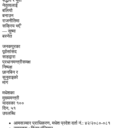
सद्भाव र युवा
नेतृत्वलाई
बलियो
बनाउन
राजनीतिमा
सक्रिय भएँ’
— सुष्मा
बस्नेत
जनकपुरका
पूर्वसांसद
साहद्वारा
प्रधानमन्त्रीसमक्ष
निष्पक्ष
छानबिन र
सुनुवाइको
माग
मधेशका
मुख्यमन्त्री
यादवका १००
दिन, ५१
उपलब्धि
आमसञ्चार प्राधिकरण, मधेश प्रदेश दर्ता नं.: ४२/२०८०-०८१