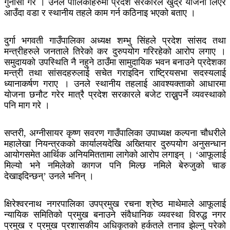
गुनासो गरे । उनले पालिकाहरुमा प्रदेश सरकारले खुद्रे योजना लिएर
आउँदा वडा र स्थानीय तहले काम गर्न कठिनाइ भएको बताए ।
दुर्गा भगवती गाउँपालिका अध्यक्ष शम्भु सिंहले प्रदेश सांसद तथा
मन्त्रीहरुले जनताले तिरेको कर दुरुपयोग गरिरहेको आरोप लगाए ।
समुदायको उपस्थिति नै नहुने ठाउँमा सामुदायिक भवन बनाउने प्रदेशका
मन्त्री तथा सांसदहरुलाई सचेत गराइदिन राष्ट्रियसभा सदस्यलाई
ध्यानाकर्षण गराए । उनले स्थानीय तहलाई आवश्यक्ताको आधारमा
योजना छनौट गरेर मात्रै प्रदेश सरकारले बजेट राख्नुपर्ने व्यवस्थाको
पनि माग गरे ।
सप्तरी, अग्नीसायर कृष्ण सवरण गाउँपालिका उपाध्यक्ष कल्पना चौधरीले
महालेखा नियन्त्रकको कार्यालयदेखि अख्तियार दुरुपयोग अनुसन्धान
आयोगसमेत आर्थिक अनियमिततामा लागेको आरोप लगाइन् । ‘आफूलाई
मिल्यो भने नमिलेको कागज पनि मिल्छ नमिले बेरुजुको चाङ
देखाइदिन्छन्’ उनले भनिन् ।
क्षिरेश्वरनाथ नगरपालिका उपप्रमुख रचना श्रेष्ठ माथेमाले आफूलाई
न्यायिक समितिको प्रमुख बनाउने संवैधानिक व्यवस्था विरुद्ध नगर
प्रमुख र प्रमुख प्रशासकीय अधिकृतको हर्कतले तनाव झेल्नु परेको