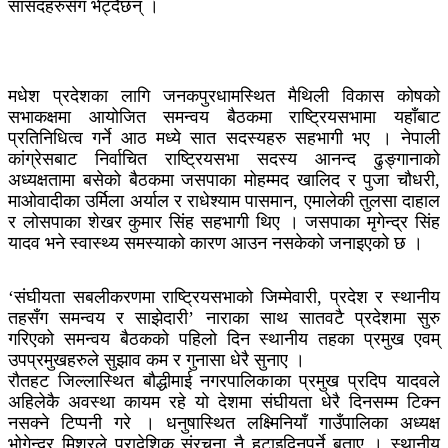
सांसदहरुसँग भेट्दैछन् ।
मधेश प्रदेशका लागि जनकपुरधामस्थित मैथिली विकास कोषको
सभाकक्षमा आयोजित समन्वय बैठकमा राष्ट्रियसभामा यहाँबाट
प्रतिनिधित्व गर्ने आठ मध्ये सात सदस्यहरु सहभागी भए । नेपाली
कांग्रेसबाट निर्वाचित राष्ट्रियसभा सदस्य आनन्द ढुङ्गानाको
अध्यक्षतामा बसेको बैठकमा जसपाका मोहम्मद खालिद र पुजा चौधरी,
माओवादीका उर्मिला अर्याल र राधेश्याम पासमान, एमालेकी तुलसा दाहाल
र लोसपाका शेखर कुमार सिंह सहभागी थिए । जसपाका मृगेन्द्र सिंह
यादव भने स्वास्थ्य समस्याको कारण आउन नसकेको जनाइएको छ ।
‘संघीयता सबलीकरणमा राष्ट्रियसभाको जिम्मेवारी, प्रदेश र स्थानीय
तहसँग समन्वय र साझेदारी’ नाराका साथ सातवटै प्रदेशमा सुरु
गरिएको समन्वय बैठकको पहिलो दिन स्थानीय तहका प्रमुख एवम्
उपप्रमुखहरुले सुझाव कम र गुनासा धेरै सुनाए ।
रौतहट जिल्लास्थित बौद्धीमाई नगरपालिकाका प्रमुख प्रदिप यादवले
अहिलेकै अवस्था कायम रहे यो देशमा संघीयता धेरै दिनसम्म टिक्न
नसक्ने टिप्पनी गरे । धनुषास्थित लक्ष्मिनियाँ गाउँपालिका अध्यक्ष
भोगेन्द्र मिश्रले प्रादेशिक संरचना नै हटाइदिनुपर्ने बताए । स्थानीय