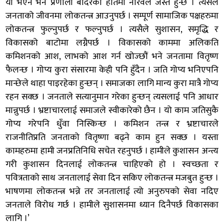
यी भएन भने प्रणाली बाँदरको हातमा नरिवल जस्तै हुन्छ । त्यसैले
जनताको जीवनमा लोकतन्त्र आउनुपर्छ । सम्पूर्ण सामाजिक पक्षहरुमा
लोकतन्त्र फुल्नुपर्छ र फल्नुपर्छ । त्यसैले सुशासन, समृद्धि र
विकासको बाटोमा लग्नैपर्छ । विकासको काममा अलिकति
कमिशनको आश, लाभको आश गर्न खोज्छौं भने जनतामा वितृष्ण
फैलन्छ । गोप्य कुरा संसारमा केही पनि हुँदैन । जति गोप्य भनिएपनि
मान्छेले थाहा पाइरहेका हुन्छन् । समाजका लागि मान्य कुरा मात्रै गोप्य
रहन सक्छ । जनताले सत्यानुमान गरेका हुन्छन् त्यसलाई पनि आधार
मान्नुपर्छ । भ्रष्टाचारलाई समाजले स्वीकारेको छैन । यो काम जतिसुकै
गोप्य गरेपनि धुँवा निस्किन्छ । कमिशन तन्त्र र भ्रष्टाचारले
राजनीतिप्रति जनताको वितृष्णा बढ्ने काम हुन सक्छ । यस्ता
कामहरुमा हामी जनप्रतिनिधि सचेत रहनुपर्छ । हामीले कुशासन अन्त्य
गरी कुशासन दिनलाई लोकतन्त्र चाहिएको हो । स्वच्छता र
पवित्रताको साथ जनतालाई सेवा दिन सकिए लोकतन्त्र मजबुत हुन्छ ।
भाषणमा लोकतन्त्र भन्ने तर जनतालाई त्यो अनुरुपको सेवा नदिए
जनताले विरोध गर्छ । हामीले सुशासनमा ध्यान दिनैपर्छ विकासका
लागि ।’