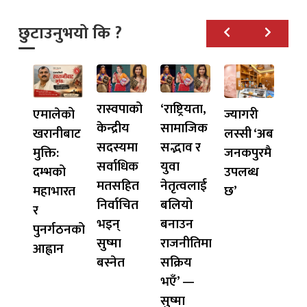
छुटाउनुभयो कि ?
रास्वपाको
‘राष्ट्रियता,
एमालेको
ज्यागरी
केन्द्रीय
सामाजिक
खरानीबाट
लस्सी ‘अब
सदस्यमा
सद्भाव र
मुक्ति:
जनकपुरमै
सर्वाधिक
युवा
दम्भको
उपलब्ध
मतसहित
नेतृत्वलाई
महाभारत
छ’
निर्वाचित
बलियो
र
भइन्
बनाउन
पुनर्गठनको
सुष्मा
राजनीतिमा
आह्वान
बस्नेत
सक्रिय
भएँ’ —
सुष्मा