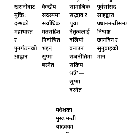
खरानीबाट
केन्द्रीय
सामाजिक
पूर्वसांसद
मुक्ति:
सदस्यमा
सद्भाव र
साहद्वारा
दम्भको
सर्वाधिक
युवा
प्रधानमन्त्रीसमक्ष
महाभारत
मतसहित
नेतृत्वलाई
निष्पक्ष
र
निर्वाचित
बलियो
छानबिन र
पुनर्गठनको
भइन्
बनाउन
सुनुवाइको
आह्वान
सुष्मा
राजनीतिमा
माग
बस्नेत
सक्रिय
भएँ’ —
सुष्मा
बस्नेत
मधेशका
मुख्यमन्त्री
यादवका