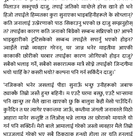
मिलाउन सक्नुपर्छ दाजु, तपाईं जतिको मान्छेले हरेस खाने हो भने
हिजो तपाईंले हिम्मतका कुरा सुनाएका भाइबहिनीहरूले के सोच्लान्?
कति जनालाई उत्प्रेरणाको पाठ सिकाउनु भएको छ दाजु सम्झनुहोस्
त? तपाईंका कारण कति जनाको बिग्रेको सम्बन्ध सप्रिएको छ? आफ्नै
भाइबुहारीको टुटिसकेको सम्बन्ध तपाईंले सपार्नु भएको होइन?
ज्वाइँले राम्रो व्यवहार गरेनन्, घर जान्न भनेर माइतीमा आएकी
काकाकी छोरीको घरबार तपाईंका कारण जोगिएको होइन दाजु?
सबैको भलाइ गर्ने, सबैको सकारात्मक मात्रै सोच्ने तपाईंको जिन्दगीमा
भयो चाहिँ के? कसरी भयो? कल्पना पनि गर्न सकिँदैन दाजु।’
‘नजिकको भनेर जसलाई पीडा सुनाऊँ भन्छु उनीहरूको जबाफ
ठ्याक्कै तिम्रो जस्तै हुन्छ बहिनी। म एउटै घरमा बस्छु, एउटै भान्सामा
पनि खान्छु तर मैले खाना खाएको छु कि बालुवा केही मेसो पाउँदिनँ।
कुनैदिन त घर त्यागेर एकान्तमा जाऊँ, कम्तीमा जंगली जनावरले मिठो
आहारा मानेर सन्तुष्टि त लिओस् भन्ने लाग्छ तर छोराको मायाले यो
गर्न पनि सक्दिनँ। मेरो बाले आमालाई गरेको जस्तो व्यवहार मैले तिम्रो
भाउजूलाई गरेको भए सबै ठिकठाक हुन्थ्यो होला तर यति हुनलाई