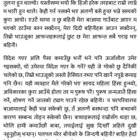
तुलना हुन थाल्यो। यस्तोसम्म भयो कि हिजो हरेक तरहबाट राम्रो लाग्ने
म भारी हुन थाले। केही गर्न नसक्ने भए अलग्गै बसे हुन्छ भन्ने सम्मको
कुरा आयो। एउटै घरमा त छु बहिनी मेरा बाआमा गाउँबाट आएर म
भएको ठाउँमा बस्न सक्दैनन्, मेरा दिदी बहिनीहरू आउन सक्दैनन्,
तिम्रो भाउजूका आफन्तहरूलाई छुट छ मेरा आफन्त सबै पराइ भए
बहिनी।
विदेश गएर अलि पैसा कमाउँछु भनौं भने पनि ऊर्जाशील उमेर
गइसक्यो, यो उमेरमा विदेश गएर के गर्ने? यही जे गरेको छु दैनिकी
चलेको छ, तिम्रो भाउजूको जस्तो हैसियत नभए पनि खानै नपुग्ने कमाइ
पनि छैन। यही व्यवहार मैले गरेको भए सायद महिला हिंसा हुन्थ्यो,
अधिकारका कुरा आउँथे होला तर म पुरूष परेँ। पुरूष जन्मजातै हिंसा
गर्ने, शोषण गर्ने जातको ट्याग पाउने रहेछ बहिनी। न घरपरिवारमा
बाआमालाई केही भन्न सकेको छु, तँ अलग्गै बसभन्दा पनि बच्चाको
कारण सम्बन्ध तोड्न सकेको छैन। बच्चाहरूलाई राम्रोसँग थाहा छ,
भोलि हामी कमाउँछौं बाबा, तपाईंलाई सुख दिन्छौँ अहिले दुखी
नहुनुहोस् भन्छन्। पलपल मरेर बाँचेको के जिन्दगी बहिनी? बाहिर हेर्दा