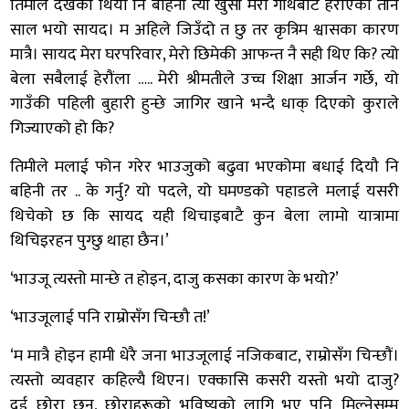
तिमीले देखेकी थियौ नि बहिनी त्यो खुसी मेरो गाथबाट हराएको तीन
साल भयो सायद। म अहिले जिउँदो त छु तर कृत्रिम श्वासका कारण
मात्रै। सायद मेरा घरपरिवार, मेरो छिमेकी आफन्त नै सही थिए कि? त्यो
बेला सबैलाई हेरौंला ….. मेरी श्रीमतीले उच्च शिक्षा आर्जन गर्छे, यो
गाउँकी पहिली बुहारी हुन्छे जागिर खाने भन्दै धाक् दिएको कुराले
गिज्याएको हो कि?
तिमीले मलाई फोन गरेर भाउजुको बढुवा भएकोमा बधाई दियौ नि
बहिनी तर .. के गर्नु? यो पदले, यो घमण्डको पहाडले मलाई यसरी
थिचेको छ कि सायद यही थिचाइबाटै कुन बेला लामो यात्रामा
थिचिइरहन पुग्छु थाहा छैन।’
‘भाउजू त्यस्तो मान्छे त होइन, दाजु कसका कारण के भयो?’
‘भाउजूलाई पनि राम्रोसँग चिन्छौ त!’
‘म मात्रै होइन हामी धेरै जना भाउजूलाई नजिकबाट, राम्रोसँग चिन्छौं।
त्यस्तो व्यवहार कहिल्यै थिएन। एक्कासि कसरी यस्तो भयो दाजु?
दुई छोरा छन्, छोराहरूको भविष्यको लागि भए पनि मिल्नेसम्म