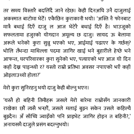
तर समय विस्तारै बदलिँदै जाने रहेछ। केही दिनअघि उनै दाजुलाई
अकस्मात बाटोमा भेटेँ। एकैछिन कुराकानी भयो। ‘अस्ति नै फोनबाट
मात्रै बधाई दिएँ दाजु ल आज भेटेरै बधाई दिएँ है। भाउजूको
सफलतामा हजुरको योगदान अमूल्य छ दाजु। सायद ऊ बेलामा
अरूले भनेको कुरा सुन्नु भएको भए, आईमाई पढाएर के गर्छस्?
भोलि तँभन्दा माथिल्ला पदमा जागिर खाई भने बुहारीले हेप्छे भने
आफन्त, घरपरिवारका कुरा सुनेको भए, पत्याएको भए आज यो दिन
कहाँ देख्न पाइन्थ्यो र? यस्तो राम्रो प्रतिभा अवसर नपाएको भएँ कहाँ
ओइलाउथ्यो होला?’
मेरो कुरा सुनिरहनु भयो दाजु केही बोल्नु भएन।
‘यस्तै हो बहिनी तिमीहरू जसले मेरो बारेमा राम्रोसँग जानकारी
राखेका छौं त्यसै भन्छौं, जसले मलाई बुझ्न सकेन उसले कहिल्यै
बुझ्दैन। अँ साँच्चि ज्वाइँको पनि प्राइभेट जागिर होइन त बहिनी?,’
अनायसमै दाजुले प्रसंग बदल्नुभयो।