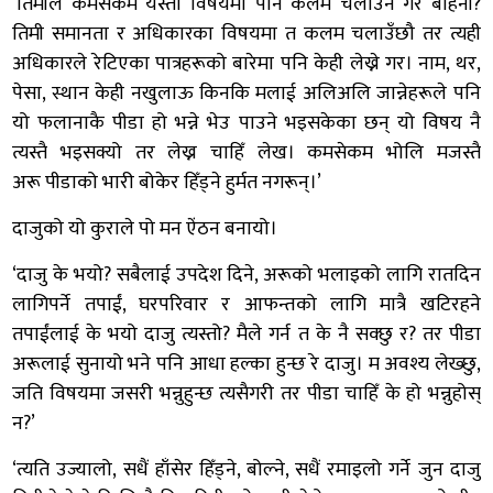
‘तिमीले कमसेकम यस्ता विषयमा पनि कलम चलाउने गर बहिनी?
तिमी समानता र अधिकारका विषयमा त कलम चलाउँछौ तर त्यही
अधिकारले रेटिएका पात्रहरूको बारेमा पनि केही लेख्ने गर। नाम, थर,
पेसा, स्थान केही नखुलाऊ किनकि मलाई अलिअलि जान्नेहरूले पनि
यो फलानाकै पीडा हो भन्ने भेउ पाउने भइसकेका छन् यो विषय नै
त्यस्तै भइसक्यो तर लेख्न चाहिँ लेख। कमसेकम भोलि मजस्तै
अरू पीडाको भारी बोकेर हिँड्ने हुर्मत नगरून्।’
दाजुको यो कुराले पो मन ऐंठन बनायो।
‘दाजु के भयो? सबैलाई उपदेश दिने, अरूको भलाइको लागि रातदिन
लागिपर्ने तपाईं, घरपरिवार र आफन्तको लागि मात्रै खटिरहने
तपाईंलाई के भयो दाजु त्यस्तो? मैले गर्न त के नै सक्छु र? तर पीडा
अरूलाई सुनायो भने पनि आधा हल्का हुन्छ रे दाजु। म अवश्य लेख्छु,
जति विषयमा जसरी भन्नुहुन्छ त्यसैगरी तर पीडा चाहिँ के हो भन्नुहोस्
न?’
‘त्यति उज्यालो, सधैं हाँसेर हिँड्ने, बोल्ने, सधैं रमाइलो गर्ने जुन दाजु