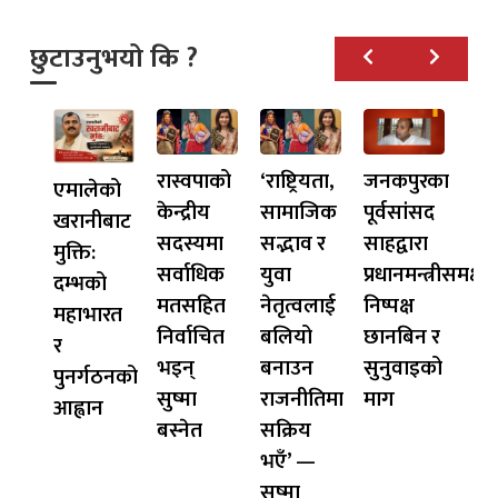
छुटाउनुभयो कि ?
रास्वपाको
‘राष्ट्रियता,
जनकपुरका
एमालेको
केन्द्रीय
सामाजिक
पूर्वसांसद
खरानीबाट
सदस्यमा
सद्भाव र
साहद्वारा
मुक्ति:
सर्वाधिक
युवा
प्रधानमन्त्रीसमक्ष
दम्भको
मतसहित
नेतृत्वलाई
निष्पक्ष
महाभारत
निर्वाचित
बलियो
छानबिन र
र
भइन्
बनाउन
सुनुवाइको
पुनर्गठनको
सुष्मा
राजनीतिमा
माग
आह्वान
बस्नेत
सक्रिय
भएँ’ —
सुष्मा