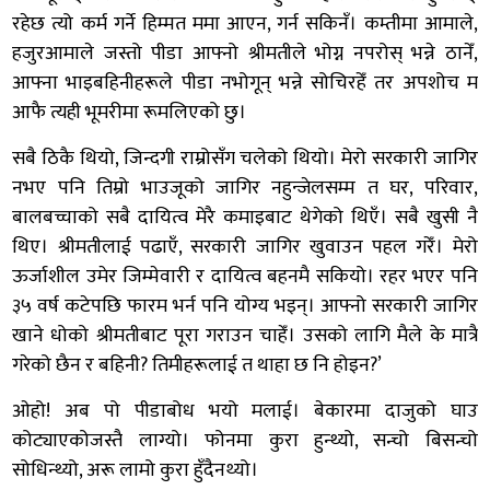
रहेछ त्यो कर्म गर्ने हिम्मत ममा आएन, गर्न सकिनँ। कम्तीमा आमाले,
हजुरआमाले जस्तो पीडा आफ्नो श्रीमतीले भोग्न नपरोस् भन्ने ठानेँ,
आफ्ना भाइबहिनीहरूले पीडा नभोगून् भन्ने सोचिरहेँ तर अपशोच म
आफै त्यही भूमरीमा रूमलिएको छु।
सबै ठिकै थियो, जिन्दगी राम्रोसँग चलेको थियो। मेरो सरकारी जागिर
नभए पनि तिम्रो भाउजूको जागिर नहुन्जेलसम्म त घर, परिवार,
बालबच्चाको सबै दायित्व मेरै कमाइबाट थेगेको थिएँ। सबै खुसी नै
थिए। श्रीमतीलाई पढाएँ, सरकारी जागिर खुवाउन पहल गरेँ। मेरो
ऊर्जाशील उमेर जिम्मेवारी र दायित्व बहनमै सकियो। रहर भएर पनि
३५ वर्ष कटेपछि फारम भर्न पनि योग्य भइन्। आफ्नो सरकारी जागिर
खाने धोको श्रीमतीबाट पूरा गराउन चाहेँ। उसको लागि मैले के मात्रै
गरेको छैन र बहिनी? तिमीहरूलाई त थाहा छ नि होइन?’
ओहो! अब पो पीडाबोध भयो मलाई। बेकारमा दाजुको घाउ
कोट्याएकोजस्तै लाग्यो। फोनमा कुरा हुन्थ्यो, सन्चो बिसन्चो
सोधिन्थ्यो, अरू लामो कुरा हुँदैनथ्यो।