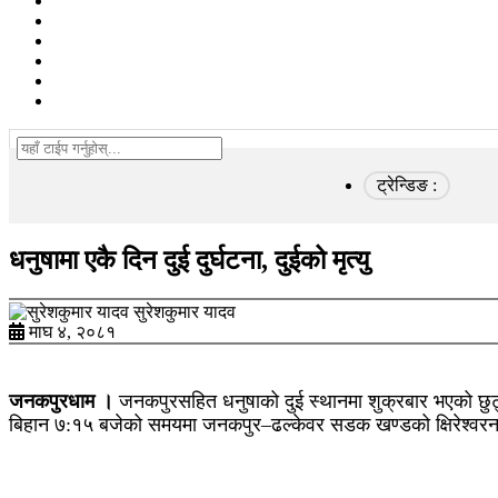
समाज
खेलकुद
विचार/ब्लग
कृषि
स्वास्थ्य
अन्तरवार्ता
ट्रेन्डिङ :
धनुषामा एकै दिन दुई दुर्घटना, दुईको मृत्यु
सुरेशकुमार यादव
माघ ४, २०८१
जनकपुरधाम ।
जनकपुरसहित धनुषाको दुई स्थानमा शुक्रबार भएको छुट्ट
बिहान ७:१५ बजेको समयमा जनकपुर–ढल्केवर सडक खण्डको क्षिरेश्वरना