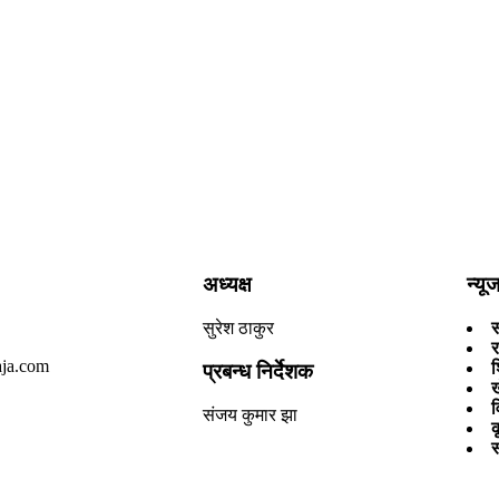
अध्यक्ष
न्य
सुरेश ठाकुर
र
ja.com
श
प्रबन्ध निर्देशक
व
संजय कुमार झा
क
स