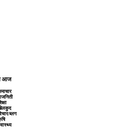
ूज आज
समाचार
ाजनिती
िक्षा
खेलकुद
िचार/ब्लग
ृषि
्वास्थ्य