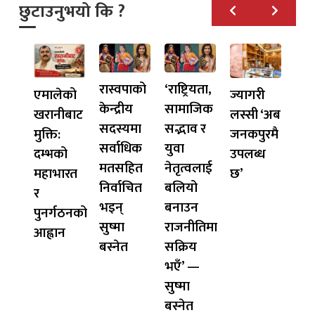
छुटाउनुभयो कि ?
रास्वपाको
‘राष्ट्रियता,
एमालेको
ज्यागरी
केन्द्रीय
सामाजिक
खरानीबाट
लस्सी ‘अब
सदस्यमा
सद्भाव र
मुक्ति:
जनकपुरमै
सर्वाधिक
युवा
दम्भको
उपलब्ध
मतसहित
नेतृत्वलाई
महाभारत
छ’
निर्वाचित
बलियो
र
भइन्
बनाउन
पुनर्गठनको
सुष्मा
राजनीतिमा
आह्वान
बस्नेत
सक्रिय
भएँ’ —
सुष्मा
बस्नेत