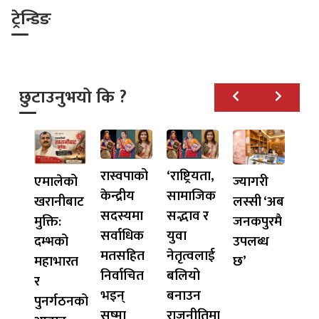
ट्रेन्डिङ
छुटाउनुभयो कि ?
रास्वपाको
‘राष्ट्रियता,
एमालेको
ज्यागरी
केन्द्रीय
सामाजिक
खरानीबाट
लस्सी ‘अब
सदस्यमा
सद्भाव र
मुक्ति:
जनकपुरमै
सर्वाधिक
युवा
दम्भको
उपलब्ध
मतसहित
नेतृत्वलाई
महाभारत
छ’
निर्वाचित
बलियो
र
भइन्
बनाउन
पुनर्गठनको
सुष्मा
राजनीतिमा