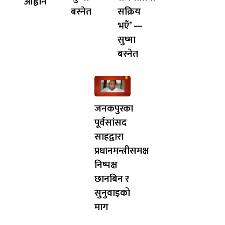
आह्वान
बस्नेत
सक्रिय
भएँ’ —
सुष्मा
बस्नेत
जनकपुरका
पूर्वसांसद
साहद्वारा
प्रधानमन्त्रीसमक्ष
निष्पक्ष
छानबिन र
सुनुवाइको
माग