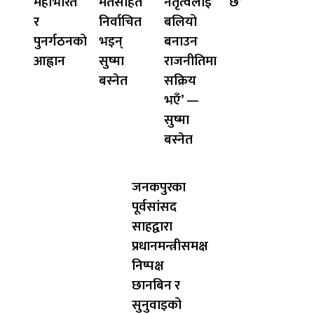
महाभारत
मतसहित
नेतृत्वलाई
छ’
र
निर्वाचित
बलियो
पुनर्गठनको
भइन्
बनाउन
आह्वान
सुष्मा
राजनीतिमा
बस्नेत
सक्रिय
भएँ’ —
सुष्मा
बस्नेत
जनकपुरका
पूर्वसांसद
साहद्वारा
प्रधानमन्त्रीसमक्ष
निष्पक्ष
छानबिन र
सुनुवाइको