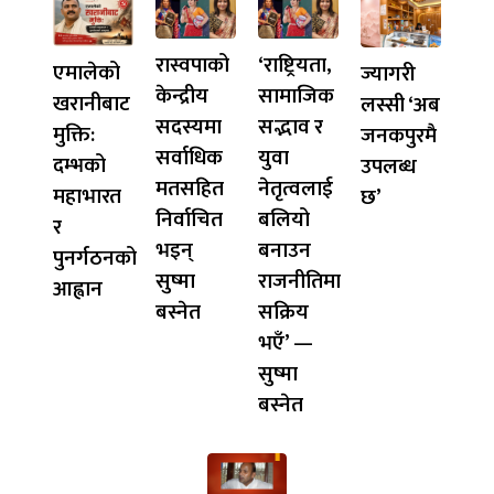
रास्वपाको
‘राष्ट्रियता,
एमालेको
ज्यागरी
केन्द्रीय
सामाजिक
खरानीबाट
लस्सी ‘अब
सदस्यमा
सद्भाव र
मुक्ति:
जनकपुरमै
सर्वाधिक
युवा
दम्भको
उपलब्ध
मतसहित
नेतृत्वलाई
महाभारत
छ’
निर्वाचित
बलियो
र
भइन्
बनाउन
पुनर्गठनको
सुष्मा
राजनीतिमा
आह्वान
बस्नेत
सक्रिय
भएँ’ —
सुष्मा
बस्नेत