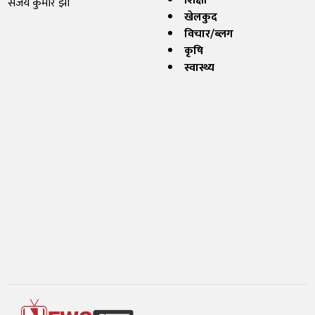
शिक्षा
संजय कुमार झा
खेलकुद
विचार/ब्लग
कृषि
स्वास्थ्य