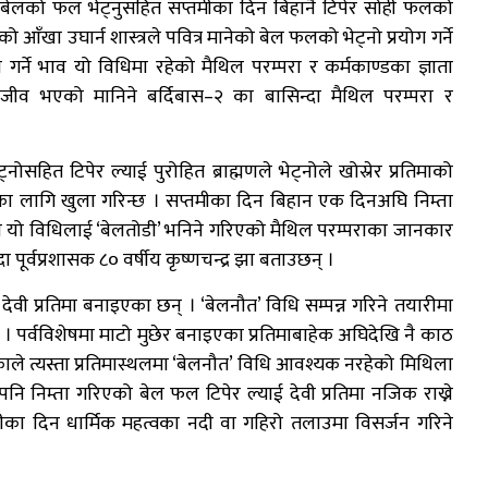
एको बेलको फल भेट्नुसहित सप्तमीका दिन बिहानै टिपेर सोही फलको
ाको आँखा उघार्न शास्त्रले पवित्र मानेको बेल फलको भेट्नो प्रयोग गर्ने
्ने भाव यो विधिमा रहेको मैथिल परम्परा र कर्मकाण्डका ज्ञाता
सजीव भएको मानिने बर्दिबास–२ का बासिन्दा मैथिल परम्परा र
ित टिपेर ल्याई पुरोहित ब्राह्मणले भेट्नोले खोस्रेर प्रतिमाको
नका लागि खुला गरिन्छ । सप्तमीका दिन बिहान एक दिनअघि निम्ता
प्ने यो विधिलाई ‘बेलतोडी’ भनिने गरिएको मैथिल परम्पराका जानकार
पूर्वप्रशासक ८० वर्षीय कृष्णचन्द्र झा बताउछन् ।
देवी प्रतिमा बनाइएका छन् । ‘बेलनौत’ विधि सम्पन्न गरिने तयारीमा
। पर्वविशेषमा माटो मुछेर बनाइएका प्रतिमाबाहेक अघिदेखि नै काठ
ले त्यस्ता प्रतिमास्थलमा ‘बेलनौत’ विधि आवश्यक नरहेको मिथिला
ा पनि निम्ता गरिएको बेल फल टिपेर ल्याई देवी प्रतिमा नजिक राख्ने
का दिन धार्मिक महत्वका नदी वा गहिरो तलाउमा विसर्जन गरिने