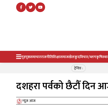
गृहपृष्ठ
समाचार
राजनीति
शिक्षा
समाज
खेलकुद
विचार/ब्लग
कृषि
स्वा
ट्रेन्डिङ :
दशहरा पर्वको छैटौँ दिन आज
न्यूज आज