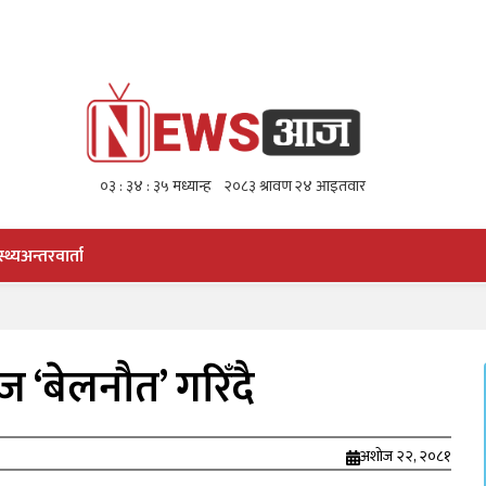
स्थ्य
अन्तरवार्ता
 ‘बेलनौत’ गरिँदै
अशोज २२, २०८१