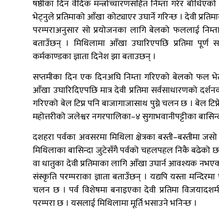
षष्ठीका दिन वैदिक मन्त्रोच्चारणसहित निम्ता गरेर बाँधि
भेट्नुले प्रतिमाको आँखा कोट्याएर उघार्ने गरिन्छ । देवी प्रतिम
परम्पराअनुसार सो प्रयोजनका लागि बेलको फललाई निम्ता गर
बताउँछन् । मिथिलामा आँखा उघारिएपछि प्रतिमा पूर्ण 
कर्मकाण्डका ज्ञाता दिनेश झा बताउछन् ।
सप्तमीका दिन एक दिनअघि निम्ता गरिएको बेलको फल भेट्नोसह
आँखा उघारिदिएपछि मात्र देवी प्रतिमा सर्वसाधारणको दर्श
गरिएको बेल टिप्न पनि बाजागाजासाथ पुग्ने चलन छ । बेल टि
महोत्तरीको जलेश्वर नगरपालिका–४ सुगाभवानीपट्टीका बासिन्दा 
दशहरा पर्वका अवसरमा मिथिला क्षेत्रका बस्ती–बस्तीमा जसो 
मिथिलाका बासिन्दा जुटेसँगै पर्वको चहलपहल निकै बढेको छ 
वा धातुका देवी प्रतिमाका लागि आँखा उघार्न आवश्यक नभएका
संस्कृति परम्पराका ज्ञाता बताउँछन् । यद्यपि यस्ता मन्दिरम
चलन छ । पर्व विशेषमा बनाइएका देवी प्रतिमा विजयादशमी
परम्परा छ । यसलाई मिथिलामा मूर्ति भसाउने भनिन्छ ।