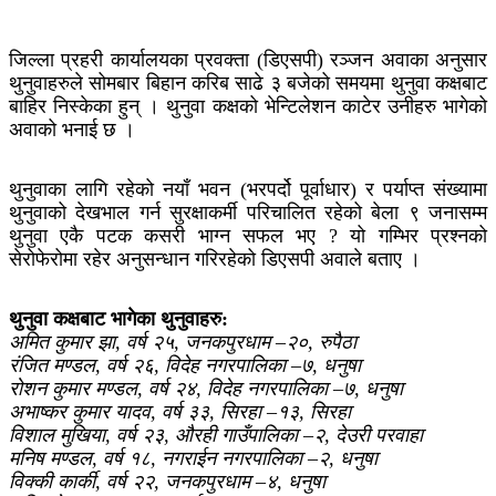
जिल्ला प्रहरी कार्यालयका प्रवक्ता (डिएसपी) रञ्जन अवाका अनुसार
थुनुवाहरुले सोमबार बिहान करिब साढे ३ बजेको समयमा थुनुवा कक्षबाट
बाहिर निस्केका हुन् । थुनुवा कक्षको भेन्टिलेशन काटेर उनीहरु भागेको
अवाको भनाई छ ।
थुनुवाका लागि रहेको नयाँ भवन (भरपर्दो पूर्वाधार) र पर्याप्त संख्यामा
थुनुवाको देखभाल गर्न सुरक्षाकर्मी परिचालित रहेको बेला ९ जनासम्म
थुनुवा एकै पटक कसरी भाग्न सफल भए ? यो गम्भिर प्रश्नको
सेरोफेरोमा रहेर अनुसन्धान गरिरहेको डिएसपी अवाले बताए ।
थुनुवा कक्षबाट भागेका थुनुवाहरु:
अमित कुमार झा, वर्ष २५, जनकपुरधाम –२०, रुपैठा
रंजित मण्डल, वर्ष २६, विदेह नगरपालिका –७, धनुषा
रोशन कुमार मण्डल, वर्ष २४, विदेह नगरपालिका –७, धनुषा
अभाष्कर कुमार यादव, वर्ष ३३, सिरहा –१३, सिरहा
विशाल मुखिया, वर्ष २३, औरही गाउँपालिका –२, देउरी परवाहा
मनिष मण्डल, वर्ष १८, नगराईन नगरपालिका –२, धनुषा
विक्की कार्की, वर्ष २२, जनकपुरधाम –४, धनुषा