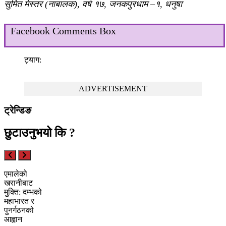
सुमित मेस्तर (नाबालक), वर्ष १७, जनकपुरधाम –१, धनुषा
Facebook Comments Box
ट्याग:
ADVERTISEMENT
ट्रेन्डिङ
छुटाउनुभयो कि ?
एमालेको
खरानीबाट
मुक्ति: दम्भको
महाभारत र
पुनर्गठनको
आह्वान