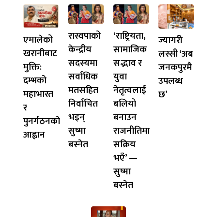
रास्वपाको
‘राष्ट्रियता,
एमालेको
ज्यागरी
केन्द्रीय
सामाजिक
खरानीबाट
लस्सी ‘अब
सदस्यमा
सद्भाव र
मुक्ति:
जनकपुरमै
सर्वाधिक
युवा
दम्भको
उपलब्ध
मतसहित
नेतृत्वलाई
महाभारत
छ’
निर्वाचित
बलियो
र
भइन्
बनाउन
पुनर्गठनको
सुष्मा
राजनीतिमा
आह्वान
बस्नेत
सक्रिय
भएँ’ —
सुष्मा
बस्नेत