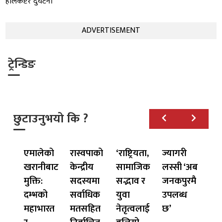
हेलिकप्टर दुर्घटना
ADVERTISEMENT
ट्रेन्डिङ
छुटाउनुभयो कि ?
एमालेको
रास्वपाको
‘राष्ट्रियता,
ज्यागरी
खरानीबाट
केन्द्रीय
सामाजिक
लस्सी ‘अब
मुक्ति:
सदस्यमा
सद्भाव र
जनकपुरमै
दम्भको
सर्वाधिक
युवा
उपलब्ध
महाभारत
मतसहित
नेतृत्वलाई
छ’