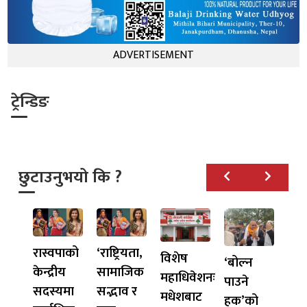
ADVERTISEMENT
ट्रेन्डिङ
छुटाउनुभयो कि ?
रास्वपाको
‘राष्ट्रियता,
विशेष
‘बोल्न
केन्द्रीय
सामाजिक
महाधिवेशनः
पाउने
सदस्यमा
सद्भाव र
मधेशबाट
हक’को