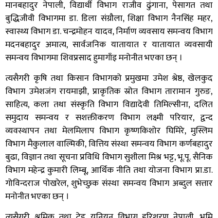
मानबहादुर नेपाली, विद्यार्थी विभाग राजीव ढुंगाना, पेसागत तथा
बुद्धिजीवी विभागमा डा. डिला संग्रौला, शिक्षा विभाग नैनसिंह महर,
स्वास्थ्य विभाग डा. चन्द्रमोहन यादव, निर्माण व्यवसाय समन्वय विभाग
मदनबहादुर अमात्य, सार्वजनिक यातायात र यातायात व्यवसायी
समन्वय विभागमा शिवप्रसाद हुमागाँइ मनोनीत भएका छन् ।
त्यसैगरी कृषि तथा किसान विभागको प्रमुखमा उमेश श्रेष्ठ, खेलकुद
विभाग उमेशजंग रायमाझी, प्राकृतिक स्रोत विभाग तारामान गुरुङ,
साहित्य, कला तथा संस्कृति विभाग विद्यादेवी तिमिल्सीना, दलित
समुदाय समन्वय र सशक्तीकरण विभाग लक्ष्मी परियार, द्वन्द
व्यवस्थापन तथा मेलमिलाप विभाग कृष्णकिशोर घिमिरे, मुस्लिम
विभाग मैकुलाल वाल्मिकी, वित्तिय संस्था समन्वय विभाग कर्णबहादुर
बुढा, विज्ञान तथा सूचना प्रविधि विभाग सुशीला मिश्र भट्ट, भू.पू. सैनिक
विभाग महेन्द्र कुमारी लिम्बू, आर्थिक नीति तथा योजना विभाग प्रा.डा.
गोविन्दराज पोखरेल, शुभेच्छुक संस्था समन्वय विभाग अब्दुल सत्तार
मनोनीत भएका छन् ।
त्यसैगरी श्रमिक तथा ट्रेड युनियन विभाग हरिशरण नेपाली, भूमि