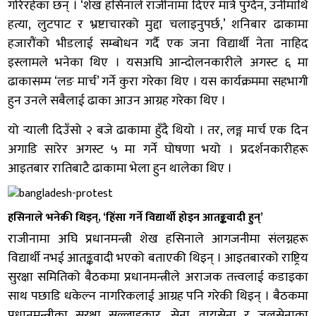
गरिरहेका छन् । ‘शेख हसिनाले राजीनामा दिएर मात्रै पुग्दैन, उनीमाथि
हत्या, लुटपाट र भ्रष्टाचारको मुद्दा चलाइनुपर्छ,’ शनिबार ढाकामा
हजारौंको भीडलाई सम्बोधन गर्दै एक जना विद्यार्थी नेता नाहिद
इस्लामले भनेका थिए । यसअघि आन्दोलनकारीले अगस्ट ६ मा
ढाकासम्म ‘लङ मार्च’ गर्ने कुरा गरेका थिए । यस कार्यक्रममा सहभागी
हुन उनले सबैलाई ढाका आउन आग्रह गरेका थिए ।
यो र्‍याली दिउँसो २ बजे ढाकामा हुँदै थियो । तर, लङ्ग मार्च एक दिन
अगाडि सारेर अगस्ट ५ मा गर्ने घोषणा भयो । प्रदर्शनकारीहरू
आइतबार रातिबाटै ढाकामा भेला हुन थालेका थिए ।
हसिनाले भनेकी थिइन्, ‘हिंसा गर्ने विद्यार्थी होइन आतङ्कवादी हुन्’
राजीनामा अघि प्रधानमन्त्री शेख हसिनाले आगजनीमा संलग्नहरू
विद्यार्थी नभई आतङ्कवादी भएको बताएकी थिइन् । आइतबारको राष्ट्रिय
सुरक्षा समितिको बैठकमा प्रधानमन्त्रीले अराजक तत्त्वलाई कडाइका
साथ पछाडि धकेल्न नागरिकलाई आग्रह पनि गरेकी थिइन् । बैठकमा
प्रधानमन्त्रीका सुरक्षा सल्लाहकार, सेना, वायुसेना र जलसेनाका