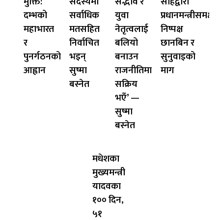
मुक्ति:
सदस्यमा
सद्भाव र
साहद्वारा
दम्भको
सर्वाधिक
युवा
प्रधानमन्त्रीसमक्ष
महाभारत
मतसहित
नेतृत्वलाई
निष्पक्ष
र
निर्वाचित
बलियो
छानबिन र
पुनर्गठनको
भइन्
बनाउन
सुनुवाइको
आह्वान
सुष्मा
राजनीतिमा
माग
बस्नेत
सक्रिय
भएँ’ —
सुष्मा
बस्नेत
मधेशका
मुख्यमन्त्री
यादवका
१०० दिन,
५१