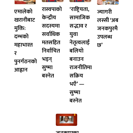
रास्वपाको
‘राष्ट्रियता,
एमालेको
ज्यागरी
केन्द्रीय
सामाजिक
खरानीबाट
लस्सी ‘अब
सदस्यमा
सद्भाव र
मुक्ति:
जनकपुरमै
सर्वाधिक
युवा
दम्भको
उपलब्ध
मतसहित
नेतृत्वलाई
महाभारत
छ’
निर्वाचित
बलियो
र
भइन्
बनाउन
पुनर्गठनको
सुष्मा
राजनीतिमा
आह्वान
बस्नेत
सक्रिय
भएँ’ —
सुष्मा
बस्नेत