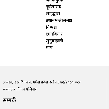
जनकपुरका
पूर्वसांसद
साहद्वारा
प्रधानमन्त्रीसमक्ष
निष्पक्ष
छानबिन र
सुनुवाइको
माग
आमसञ्चार प्राधिकरण, मधेश प्रदेश दर्ता नं.: ४२/२०८०-०८१
सम्पादक : विनय पंजियार
सम्पर्क