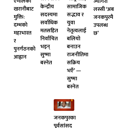
एमालेको
ज्यागरी
केन्द्रीय
सामाजिक
खरानीबाट
लस्सी ‘अब
सदस्यमा
सद्भाव र
मुक्ति:
जनकपुरमै
सर्वाधिक
युवा
दम्भको
उपलब्ध
मतसहित
नेतृत्वलाई
महाभारत
छ’
निर्वाचित
बलियो
र
भइन्
बनाउन
पुनर्गठनको
सुष्मा
राजनीतिमा
आह्वान
बस्नेत
सक्रिय
भएँ’ —
सुष्मा
बस्नेत
जनकपुरका
पूर्वसांसद