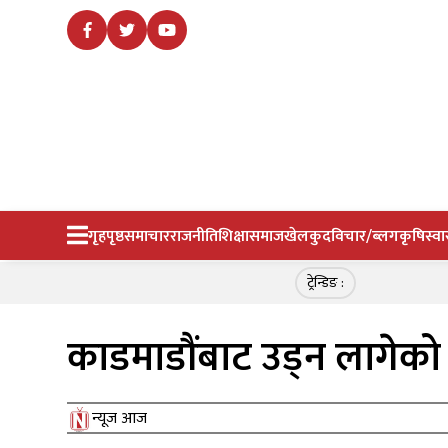
गृहपृष्ठ
समाचार
राजनीति
शिक्षा
समाज
खेलकुद
विचार/ब्लग
कृषि
स्वा
ट्रेन्डिङ :
काडमाडौंबाट उड्न लागेको
न्यूज आज