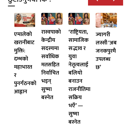
रास्वपाको
‘राष्ट्रियता,
एमालेको
ज्यागरी
केन्द्रीय
सामाजिक
खरानीबाट
लस्सी ‘अब
सदस्यमा
सद्भाव र
मुक्ति:
जनकपुरमै
सर्वाधिक
युवा
दम्भको
उपलब्ध
मतसहित
नेतृत्वलाई
महाभारत
छ’
निर्वाचित
बलियो
र
भइन्
बनाउन
पुनर्गठनको
सुष्मा
राजनीतिमा
आह्वान
बस्नेत
सक्रिय
भएँ’ —
सुष्मा
बस्नेत