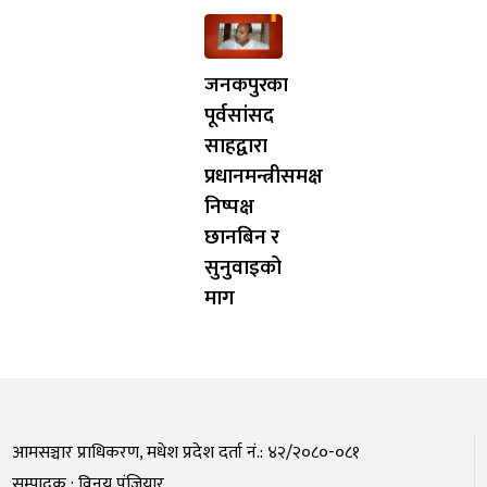
जनकपुरका
पूर्वसांसद
साहद्वारा
प्रधानमन्त्रीसमक्ष
निष्पक्ष
छानबिन र
सुनुवाइको
माग
आमसञ्चार प्राधिकरण, मधेश प्रदेश दर्ता नं.: ४२/२०८०-०८१
सम्पादक : विनय पंजियार