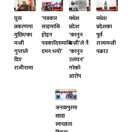
घुस
‘पत्रकार
मधेश
मधेश
प्रकरणमा
साहमाथि
प्रदेशः
प्रदेशका
मुछिएका
होइन
‘कानुन
पूर्व
मन्त्री
पत्रकारितामाथि
मन्त्री’ले नै
राज्यमन्त्री
गुप्ताले
दमन भयो’
‘कानुन
पक्राउ
दिए
उलंघन’
राजीनामा
गरेको
आरोप
जनकपुरमा
खाद्य
स्वच्छता