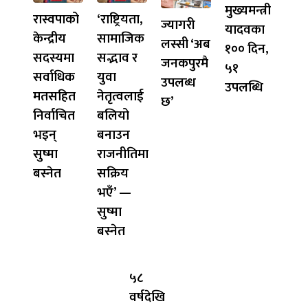
मुख्यमन्त्री
रास्वपाको
‘राष्ट्रियता,
ज्यागरी
यादवका
केन्द्रीय
सामाजिक
लस्सी ‘अब
१०० दिन,
सदस्यमा
सद्भाव र
जनकपुरमै
५१
सर्वाधिक
युवा
उपलब्ध
उपलब्धि
मतसहित
नेतृत्वलाई
छ’
निर्वाचित
बलियो
भइन्
बनाउन
सुष्मा
राजनीतिमा
बस्नेत
सक्रिय
भएँ’ —
सुष्मा
बस्नेत
५८
वर्षदेखि