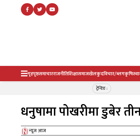
गृहपृष्ठ
समाचार
राजनीति
शिक्षा
समाज
खेलकुद
विचार/ब्लग
कृषि
स्वा
ट्रेन्डिङ :
धनुषामा पोखरीमा डुबेर तीन
न्यूज आज