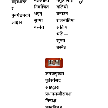
मतसहित
नेतृत्वलाई
महाभारत
छ’
निर्वाचित
बलियो
र
भइन्
बनाउन
पुनर्गठनको
सुष्मा
राजनीतिमा
आह्वान
बस्नेत
सक्रिय
भएँ’ —
सुष्मा
बस्नेत
जनकपुरका
पूर्वसांसद
साहद्वारा
प्रधानमन्त्रीसमक्ष
निष्पक्ष
छानबिन र