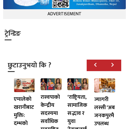
ADVERTISEMENT
ट्रेन्डिङ
छुटाउनुभयो कि ?
रास्वपाको
‘राष्ट्रियता,
एमालेको
ज्यागरी
केन्द्रीय
सामाजिक
खरानीबाट
लस्सी ‘अब
सदस्यमा
सद्भाव र
मुक्ति:
जनकपुरमै
सर्वाधिक
युवा
दम्भको
उपलब्ध