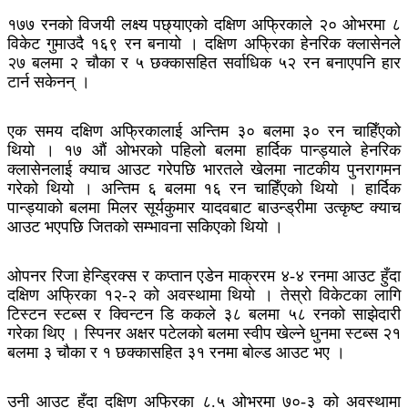
१७७ रनको विजयी लक्ष्य पछ्याएको दक्षिण अफ्रिकाले २० ओभरमा ८
विकेट गुमाउदै १६९ रन बनायो । दक्षिण अफ्रिका हेनरिक क्लासेनले
२७ बलमा २ चौका र ५ छक्कासहित सर्वाधिक ५२ रन बनाएपनि हार
टार्न सकेनन् ।
एक समय दक्षिण अफ्रिकालाई अन्तिम ३० बलमा ३० रन चाहिँएको
थियो । १७ औं ओभरको पहिलो बलमा हार्दिक पान्ड्याले हेनरिक
क्लासेनलाई क्याच आउट गरेपछि भारतले खेलमा नाटकीय पुनरागमन
गरेको थियो । अन्तिम ६ बलमा १६ रन चाहिँएको थियो । हार्दिक
पान्ड्याको बलमा मिलर सूर्यकुमार यादवबाट बाउन्ड्रीमा उत्कृष्ट क्याच
आउट भएपछि जितको सम्भावना सकिएको थियो ।
ओपनर रिजा हेन्ड्रिक्स र कप्तान एडेन माक्ररम ४-४ रनमा आउट हुँदा
दक्षिण अफ्रिका १२-२ को अवस्थामा थियो । तेस्रो विकेटका लागि
टिस्टन स्टब्स र क्विन्टन डि ककले ३८ बलमा ५८ रनको साझेदारी
गरेका थिए । स्पिनर अक्षर पटेलको बलमा स्वीप खेल्ने धुनमा स्टब्स २१
बलमा ३ चौका र १ छक्कासहित ३१ रनमा बोल्ड आउट भए ।
उनी आउट हुँदा दक्षिण अफ्रिका ८.५ ओभरमा ७०-३ को अवस्थामा