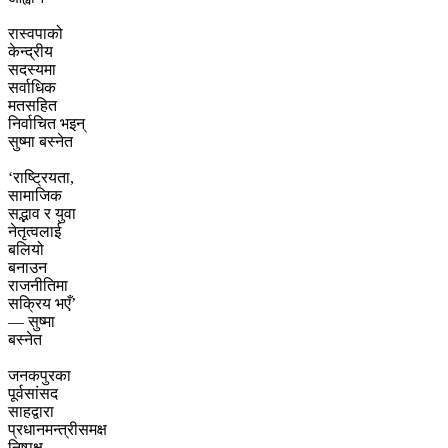
रास्वपाको
केन्द्रीय
सदस्यमा
सर्वाधिक
मतसहित
निर्वाचित भइन्
सुष्मा बस्नेत
‘राष्ट्रियता,
सामाजिक
सद्भाव र युवा
नेतृत्वलाई
बलियो
बनाउन
राजनीतिमा
सक्रिय भएँ’
— सुष्मा
बस्नेत
जनकपुरका
पूर्वसांसद
साहद्वारा
प्रधानमन्त्रीसमक्ष
निष्पक्ष