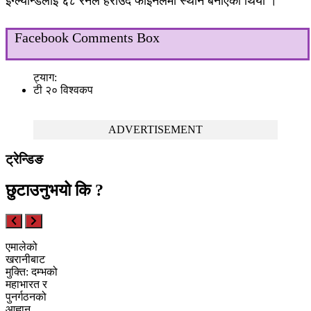
इंग्ल्यान्डलाई ६८ रनले हराउँदै फाइनलमा स्थान बनाएको थियो ।
Facebook Comments Box
ट्याग:
टी २० विश्वकप
ADVERTISEMENT
ट्रेन्डिङ
छुटाउनुभयो कि ?
एमालेको
खरानीबाट
मुक्ति: दम्भको
महाभारत र
पुनर्गठनको
आह्वान