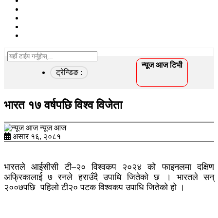
खेलकुद
विचार/ब्लग
कृषि
स्वास्थ्य
अन्तरवार्ता
न्यूज आज टिभी
ट्रेन्डिङ :
भारत १७ वर्षपछि विश्व विजेता
न्यूज आज
असार १६, २०८१
भारतले आईसीसी टी–२० विश्वकप २०२४ को फाइनलमा दक्षिण
अफ्रिकालाई ७ रनले हराउँदै उपाधि जितेको छ । भारतले सन्
२००७पछि पहिलो टी२० पटक विश्वकप उपाधि जितेको हो ।