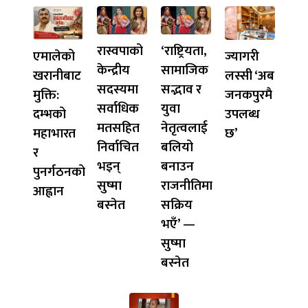
रास्वपाको
‘राष्ट्रियता,
एमालेको
ज्यागरी
केन्द्रीय
सामाजिक
खरानीबाट
लस्सी ‘अब
सदस्यमा
सद्भाव र
मुक्ति:
जनकपुरमै
सर्वाधिक
युवा
दम्भको
उपलब्ध
मतसहित
नेतृत्वलाई
महाभारत
छ’
निर्वाचित
बलियो
र
भइन्
बनाउन
पुनर्गठनको
सुष्मा
राजनीतिमा
आह्वान
बस्नेत
सक्रिय
भएँ’ —
सुष्मा
बस्नेत