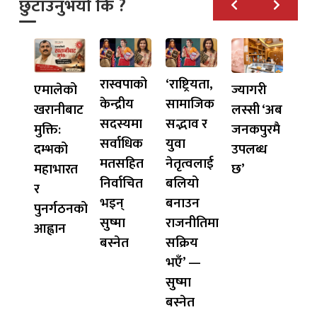
छुटाउनुभयो कि ?
रास्वपाको
‘राष्ट्रियता,
एमालेको
ज्यागरी
केन्द्रीय
सामाजिक
खरानीबाट
लस्सी ‘अब
सदस्यमा
सद्भाव र
मुक्ति:
जनकपुरमै
सर्वाधिक
युवा
दम्भको
उपलब्ध
मतसहित
नेतृत्वलाई
महाभारत
छ’
निर्वाचित
बलियो
र
भइन्
बनाउन
पुनर्गठनको
सुष्मा
राजनीतिमा
आह्वान
बस्नेत
सक्रिय
भएँ’ —
सुष्मा
बस्नेत