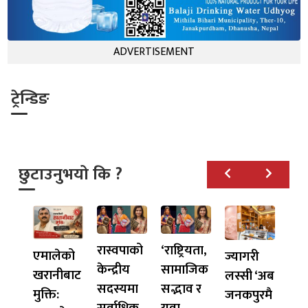
ADVERTISEMENT
ट्रेन्डिङ
छुटाउनुभयो कि ?
रास्वपाको
‘राष्ट्रियता,
एमालेको
ज्यागरी
केन्द्रीय
सामाजिक
खरानीबाट
लस्सी ‘अब
सदस्यमा
सद्भाव र
मुक्ति:
जनकपुरमै