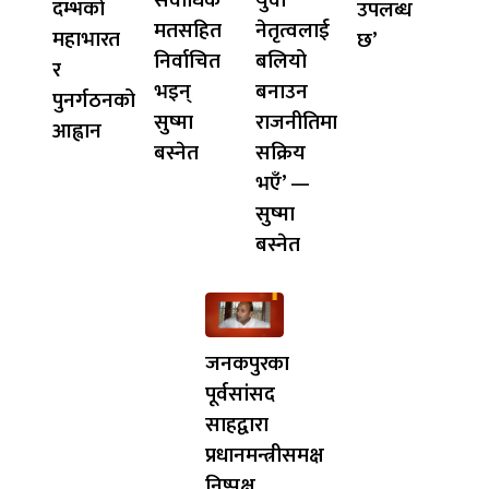
सर्वाधिक
युवा
दम्भको
उपलब्ध
मतसहित
नेतृत्वलाई
महाभारत
छ’
निर्वाचित
बलियो
र
भइन्
बनाउन
पुनर्गठनको
सुष्मा
राजनीतिमा
आह्वान
बस्नेत
सक्रिय
भएँ’ —
सुष्मा
बस्नेत
जनकपुरका
पूर्वसांसद
साहद्वारा
प्रधानमन्त्रीसमक्ष
निष्पक्ष