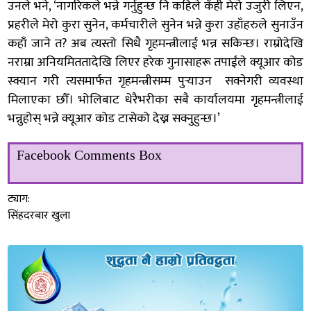
उनले भने, ‘नागरिकले भन्ने गर्नुहुन्छ नि कहिले कँही मेरो उजुरी लिएन,
प्रहरीले मेरो कुरा सुनेन, कर्मचारीले सुनेन भन्ने कुरा उहाँहरुले सुनाउँन
कहाँ जाने त? अब त्यस्तो सिधै गृहमन्त्रीलाई भन्न सकिन्छ। राम्रोदेखि
नराम्रा अनियमिततादेखि लिएर हरेक गुनासाहरू तपाईंले क्यूआर कोड
स्क्यान गरी त्यसमार्फत गृहमन्त्रीसम्म पुर्‍याउन सक्नेगरी व्यवस्था
मिलाएका छौँ। भोलिबाट धेरैभरीका सबै कार्यालयमा गृहमन्त्रीलाई
भन्नुहोस् भन्ने क्यूआर कोड टासेको देख्न सक्नुहुन्छ।’
Facebook Comments Box
ट्याग:
सिंहदरबार खुला