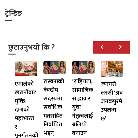
ट्रेन्डिङ
छुटाउनुभयो कि ?
रास्वपाको
‘राष्ट्रियता,
एमालेको
ज्यागरी
केन्द्रीय
सामाजिक
खरानीबाट
लस्सी ‘अब
सदस्यमा
सद्भाव र
मुक्ति:
जनकपुरमै
सर्वाधिक
युवा
दम्भको
उपलब्ध
मतसहित
नेतृत्वलाई
महाभारत
छ’
निर्वाचित
बलियो
र
भइन्
बनाउन
पुनर्गठनको