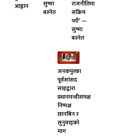
सुष्मा
राजनीतिमा
आह्वान
बस्नेत
सक्रिय
भएँ’ —
सुष्मा
बस्नेत
जनकपुरका
पूर्वसांसद
साहद्वारा
प्रधानमन्त्रीसमक्ष
निष्पक्ष
छानबिन र
सुनुवाइको
माग