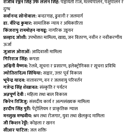
राजीव रञ्जन सिंह उर्फ ललन सिंह:
पञ्चायती राज, मत्स्यपालन, पशुपालन र
दुग्ध
सर्वानन्द सोनोवाल:
बन्दरगाह, ढुवानी र जलमार्ग
डा. वीरेन्द्र कुमार:
सामाजिक न्याय र अधिकारिता
किंजरापु राममोहन नायडू:
नागरिक उड्डयन
प्रल्हाद जोशी:
उपभोक्ता मामिला, खाद्य, जन वितरण, नवीन र नवीकरणीय
ऊर्जा
जुआल ओराओं:
आदिवासी मामिला
गिरिराज सिंह:
कपडा
अश्विनी वैष्णव:
रेलवे, सूचना र प्रसारण, इलेक्ट्रोनिक्स र सूचना प्रविधि
ज्योतिरादित्य सिंधिया:
सञ्चार, उत्तर पूर्व विकास
भूपेन्द्र यादव:
वातावरण, वन र जलवायु परिवर्तन
गजेन्द्र सिंह शेखावत:
संस्कृति र पर्यटन
अन्नपूर्ण देवी :
महिला तथा बाल विकास
किरेन रिजिजु:
संसदीय कार्य र अल्पसंख्यक मामिला
हरदीप सिंह पुरी:
पेट्रोलियम र प्राकृतिक ग्यास
मनसुख मण्डवीय:
श्रम तथा रोजगार, युवा तथा खेलकुद मामिला
जी किशन रेड्डी:
कोइला र खनन
सीआर पाटिल:
जल शक्ति