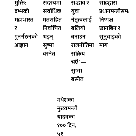
मुक्ति:
सदस्यमा
सद्भाव र
साहद्वारा
दम्भको
सर्वाधिक
युवा
प्रधानमन्त्रीसमक्ष
महाभारत
मतसहित
नेतृत्वलाई
निष्पक्ष
र
निर्वाचित
बलियो
छानबिन र
पुनर्गठनको
भइन्
बनाउन
सुनुवाइको
आह्वान
सुष्मा
राजनीतिमा
माग
बस्नेत
सक्रिय
भएँ’ —
सुष्मा
बस्नेत
मधेशका
मुख्यमन्त्री
यादवका
१०० दिन,
५१