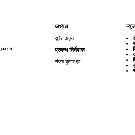
अध्यक्ष
न्य
सुरेश ठाकुर
र
ja.com
श
प्रबन्ध निर्देशक
व
संजय कुमार झा
क
स