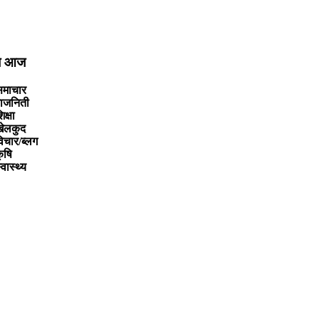
ूज आज
समाचार
ाजनिती
िक्षा
खेलकुद
िचार/ब्लग
ृषि
्वास्थ्य