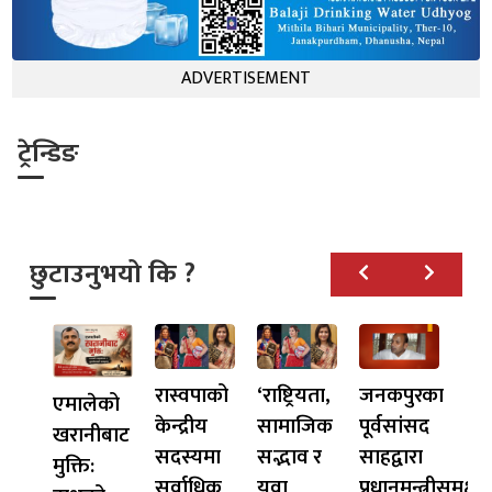
ADVERTISEMENT
ट्रेन्डिङ
छुटाउनुभयो कि ?
रास्वपाको
‘राष्ट्रियता,
जनकपुरका
एमालेको
केन्द्रीय
सामाजिक
पूर्वसांसद
खरानीबाट
सदस्यमा
सद्भाव र
साहद्वारा
मुक्ति:
सर्वाधिक
युवा
प्रधानमन्त्रीसमक्ष