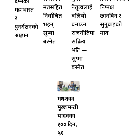
दम्भको
मतसहित
नेतृत्वलाई
निष्पक्ष
महाभारत
निर्वाचित
बलियो
छानबिन र
र
भइन्
बनाउन
सुनुवाइको
पुनर्गठनको
सुष्मा
राजनीतिमा
माग
आह्वान
बस्नेत
सक्रिय
भएँ’ —
सुष्मा
बस्नेत
मधेशका
मुख्यमन्त्री
यादवका
१०० दिन,
५१