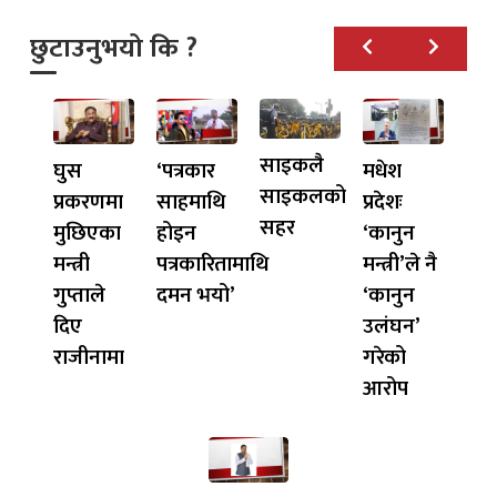
छुटाउनुभयो कि ?
साइकलै
घुस
‘पत्रकार
मधेश
साइकलको
प्रकरणमा
साहमाथि
प्रदेशः
सहर
मुछिएका
होइन
‘कानुन
मन्त्री
पत्रकारितामाथि
मन्त्री’ले नै
गुप्ताले
दमन भयो’
‘कानुन
दिए
उलंघन’
राजीनामा
गरेको
आरोप