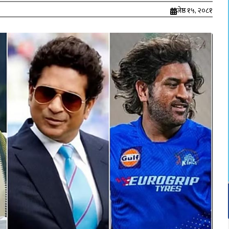
जेष्ठ १५, २०८१