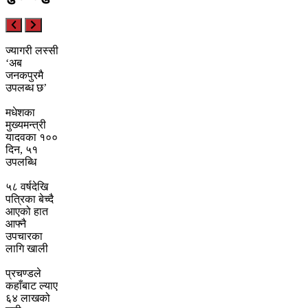
ज्यागरी लस्सी
‘अब
जनकपुरमै
उपलब्ध छ’
मधेशका
मुख्यमन्त्री
यादवका १००
दिन, ५१
उपलब्धि
५८ वर्षदेखि
पत्रिका बेच्दै
आएको हात
आफ्नै
उपचारका
लागि खाली
प्रचण्डले
कहाँबाट ल्याए
६४ लाखको